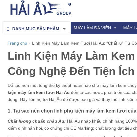
MÁY LÀM ĐÁ VIÊN
MÁY L
DANH MỤC SẢN PHẨM

Trang chủ
Linh Kiện Máy Làm Kem Tươi Hải Âu: “Chất lừ” Từ C
Linh Kiện Máy Làm Kem 
Công Nghệ Đến Tiện Ích
Để tạo nên một tổng thể kỹ thuật hoàn hảo cho máy làm kem chuyên
kiện máy làm kem tươi Hải Âu
đến từ các nước phát triển của ch
dụng. Hãy liên hệ tới Hải Âu để được báo giá và thay thế linh kiện
1. Tại sao nên chọn linh phụ kiện máy làm kem tươi củ
Chất lượng chuẩn châu Âu:
Hải Âu nhập khẩu chính hãng 100% t
kiểm định hẳn hoi, có chứng chỉ CE Marking; chất lượng đạt tiêu 