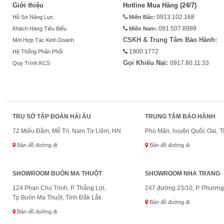
Giới thiệu
Hotline Mua Hàng (24/7)
Hồ Sơ Năng Lực
Miền Bắc:
0913.102.168
Khách Hàng Tiêu Biểu
Miền Nam:
091.507.8989
CSKH & Trung Tâm Bảo Hành:
Mời Hợp Tác Kinh Doanh
Hệ Thống Phân Phối
1900 1772
Gọi Khiếu Nại:
Quy Trình KCS
0917.80.11.33
TRỤ SỞ TẬP ĐOÀN HẢI ÂU
TRUNG TÂM BẢO HÀNH
72 Miếu Đầm, Mễ Trì, Nam Từ Liêm, HN
Phú Mãn, huyện Quốc Oai, T
Bản đồ đường đi
Bản đồ đường đi
SHOWROOM BUÔN MA THUỘT
SHOWROOM NHA TRANG
124 Phan Chu Trinh, P. Thắng Lợi,
247 đường 23/10, P. Phươn
Tp.Buôn Ma Thuột, Tỉnh Đắk Lắk
Bản đồ đường đi
Bản đồ đường đi