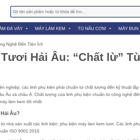
ÀM ĐÁ VẢY
MÁY LÀM KEM
TỦ NẤU CƠM
MÁY ĐUN
ông Nghệ Đến Tiện Ích
Tươi Hải Âu: “Chất lừ” T
 nghiệp; các linh phụ kiện phải chuẩn từ chất lượng đến kỹ thuật lắp
âu Âu và châu Á. Chất lượng của linh phụ kiện chuẩn từ công nghệ đến
 máy làm kem tốt nhất.
a Hải Âu?
ừ nhà sản xuất các linh kiện; phụ kiện máy làm kem tươi. Các linh phụ
chuẩn ISO 9001:2015.