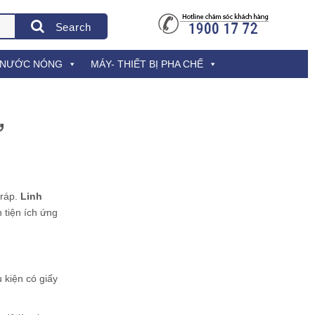
Search
 NƯỚC NÓNG
MÁY- THIẾT BỊ PHA CHẾ
ừ
 ráp.
Linh
 tiện ích ứng
 kiện có giấy