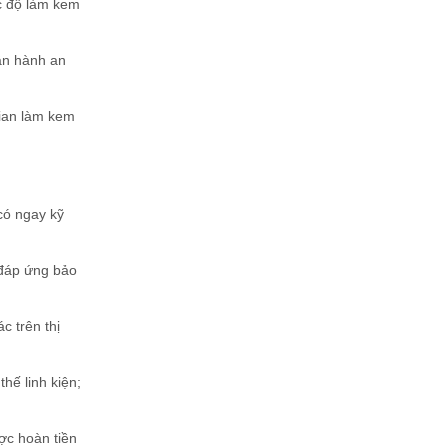
c độ làm kem
ận hành an
gian làm kem
có ngay kỹ
 đáp ứng bảo
c trên thị
hế linh kiện;
ợc hoàn tiền