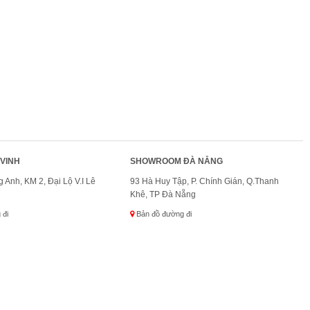
VINH
SHOWROOM ĐÀ NẴNG
 Anh, KM 2, Đại Lộ V.I Lê
93 Hà Huy Tập, P. Chính Gián, Q.Thanh
Khê, TP Đà Nẵng
 đi
Bản đồ đường đi