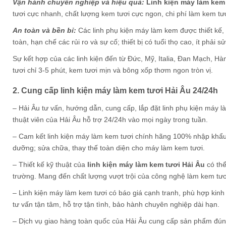
Vận hành chuyên nghiệp và hiệu quả:
Linh kiện máy làm kem
tươi cực nhanh, chất lượng kem tươi cực ngon, chi phí làm kem tươ
An toàn và bền bỉ:
Các linh phụ kiện máy làm kem được thiết kế,
toàn, hạn chế các rủi ro và sự cố; thiết bị có tuổi thọ cao, ít phải s
Sự kết hợp của các linh kiện đến từ Đức, Mỹ, Italia, Đan Mạch, Hà
tươi chỉ 3-5 phút, kem tươi mịn và bông xốp thơm ngon tròn vị.
2. Cung cấp linh kiện máy làm kem tươi Hải Âu 24/24h
– Hải Âu tư vấn, hướng dẫn, cung cấp, lắp đặt linh phụ kiện máy l
thuật viên của Hải Âu hỗ trợ 24/24h vào mọi ngày trong tuần.
– Cam kết linh kiện máy làm kem tươi chính hãng 100% nhập khẩu 
dưỡng; sửa chữa, thay thế toàn diện cho máy làm kem tươi.
– Thiết kế kỹ thuật của
linh kiện máy làm kem tươi Hải Âu
có thể
trường. Mang đến chất lượng vượt trội của công nghệ làm kem tươ
– Linh kiện máy làm kem tươi có báo giá cạnh tranh, phù hợp kinh tế
tư vấn tận tâm, hỗ trợ tận tình, bảo hành chuyên nghiệp dài hạn.
– Dịch vụ giao hàng toàn quốc của Hải Âu cung cấp sản phẩm đúng