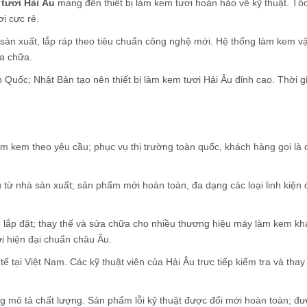
 tươi Hải Âu
mang đến thiết bị làm kem tươi hoàn hảo về kỹ thuật. Tố
i cực rẻ.
 sản xuất, lắp ráp theo tiêu chuẩn công nghệ mới. Hệ thống làm kem v
ửa chữa.
n Quốc; Nhật Bản tạo nên thiết bị làm kem tươi Hải Âu đỉnh cao. Thời 
àm kem theo yêu cầu; phục vụ thị trường toàn quốc, khách hàng gọi là 
từ nhà sản xuất; sản phẩm mới hoàn toàn, đa dạng các loại linh kiện
 lắp đặt; thay thế và sửa chữa cho nhiều thương hiệu máy làm kem khá
i hiện đại chuẩn châu Âu.
 tại Việt Nam. Các kỹ thuật viên của Hải Âu trực tiếp kiểm tra và thay t
 mô tả chất lượng. Sản phẩm lỗi kỹ thuật được đổi mới hoàn toàn; đư