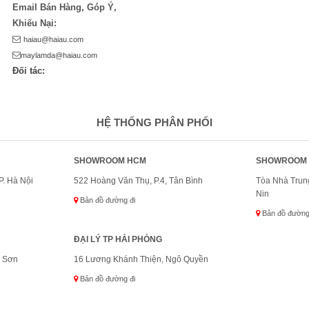
Email Bán Hàng, Góp Ý,
Khiếu Nại:
haiau@haiau.com
maylamda@haiau.com
Đối tác:
HỆ THỐNG PHÂN PHỐI
SHOWROOM HCM
SHOWROOM 
P. Hà Nội
522 Hoàng Văn Thụ, P.4, Tân Bình
Tòa Nhà Trung
Nin
Bản đồ đường đi
Bản đồ đường
ĐẠI LÝ TP HẢI PHÒNG
g Sơn
16 Lương Khánh Thiện, Ngô Quyền
Bản đồ đường đi