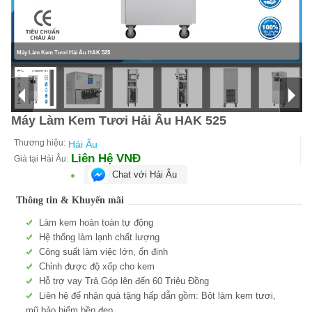
Máy Làm Kem Tươi Hải Âu HAK 525
Máy Làm Kem Tươi Hải Âu HAK 525
Thương hiệu:
Hải Âu
Liên Hệ
VNĐ
Giá tại Hải Âu:
Chat với Hải Âu
Thông tin & Khuyến mãi
Làm kem hoàn toàn tự động
Hệ thống làm lạnh chất lượng
Công suất làm việc lớn, ổn định
Chỉnh được độ xốp cho kem
Hỗ trợ vay Trả Góp lên đến 60 Triệu Đồng
Liên hệ để nhận quà tặng hấp dẫn gồm: Bột làm kem tươi,
mũ bảo hiểm bền đẹp