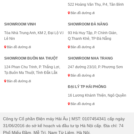
522 Hoàng Văn Thụ, P.4, Tân Bình
Bản đồ đường đi
SHOWROOM VINH
SHOWROOM ĐÀ NẴNG
Tòa Nhà Trung Anh, KM 2, Đại Lộ V.I
93 Hà Huy Tập, P. Chính Gián,
Lê Nin
Q.Thanh Khê, TP Đà Nẵng
Bản đồ đường đi
Bản đồ đường đi
SHOWROOM BUÔN MA THUỘT
SHOWROOM NHA TRANG
124 Phan Chu Trinh, P. Thắng Lợi,
247 đường 23/10, P. Phương Sơn
Tp.Buôn Ma Thuột, Tỉnh Đắk Lắk
Bản đồ đường đi
Bản đồ đường đi
ĐẠI LÝ TP HẢI PHÒNG
16 Lương Khánh Thiện, Ngô Quyền
Bản đồ đường đi
Công ty Cổ phần Điện máy Hải Âu | MST: 0107454341 cấp ngày
31/06/2016 do sở kế hoạch và đầu tư tp Hà Nội cấp. Địa chỉ: 74
Phố Miếu Đầm, Mễ Trì, Nam Từ Liêm, Hà Nội.