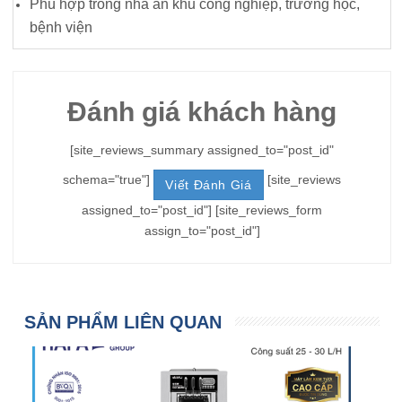
Phù hợp trong nhà ăn khu công nghiệp, trường học,
bệnh viện
Đánh giá khách hàng
[site_reviews_summary assigned_to="post_id"
schema="true"]
[site_reviews
Viết Đánh Giá
assigned_to="post_id"] [site_reviews_form
assign_to="post_id"]
SẢN PHẨM LIÊN QUAN