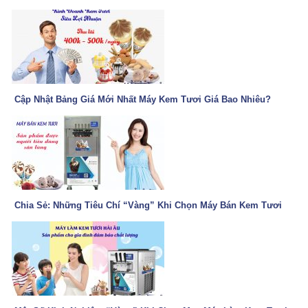
Cập Nhật Bảng Giá Mới Nhất Máy Kem Tươi Giá Bao Nhiêu?
Chia Sẻ: Những Tiêu Chí “Vàng” Khi Chọn Máy Bán Kem Tươi