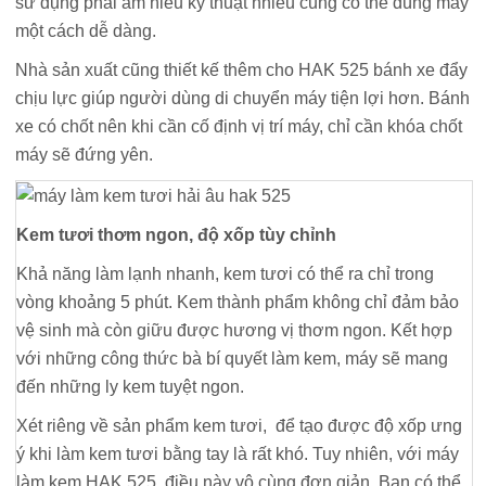
sử dụng phải am hiểu kỹ thuật nhiều cũng có thể dùng máy
một cách dễ dàng.
Nhà sản xuất cũng thiết kế thêm cho HAK 525 bánh xe đẩy
chịu lực giúp người dùng di chuyển máy tiện lợi hơn. Bánh
xe có chốt nên khi cần cố định vị trí máy, chỉ cần khóa chốt
máy sẽ đứng yên.
Kem tươi thơm ngon, độ xốp tùy chỉnh
Khả năng làm lạnh nhanh, kem tươi có thể ra chỉ trong
vòng khoảng 5 phút. Kem thành phẩm không chỉ đảm bảo
vệ sinh mà còn giữu được hương vị thơm ngon. Kết hợp
với những công thức bà bí quyết làm kem, máy sẽ mang
đến những ly kem tuyệt ngon.
Xét riêng về sản phẩm kem tươi, để tạo được độ xốp ưng
ý khi làm kem tươi bằng tay là rất khó. Tuy nhiên, với máy
làm kem HAK 525, điều này vô cùng đơn giản. Bạn có thể