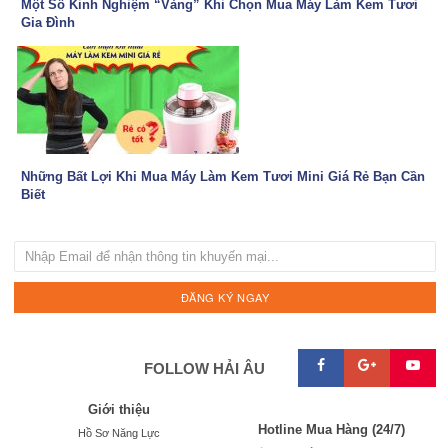
Một Số Kinh Nghiệm “Vàng” Khi Chọn Mua Máy Làm Kem Tươi
Gia Đình
Những Bất Lợi Khi Mua Máy Làm Kem Tươi Mini Giá Rẻ Bạn Cần
Biết



FOLLOW HẢI ÂU
Giới thiệu
Hotline Mua Hàng (24/7)
Hồ Sơ Năng Lực