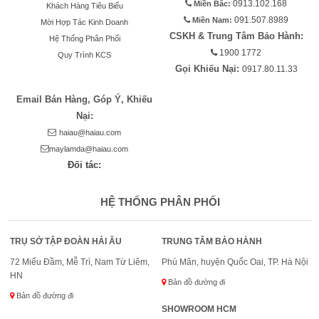
Miền Bắc:
0913.102.168
Khách Hàng Tiêu Biểu
Miền Nam:
091.507.8989
Mời Hợp Tác Kinh Doanh
CSKH & Trung Tâm Bảo Hành:
Hệ Thống Phân Phối
1900 1772
Quy Trình KCS
Gọi Khiếu Nại:
0917.80.11.33
Email Bán Hàng, Góp Ý, Khiếu
Nại:
haiau@haiau.com
maylamda@haiau.com
Đối tác:
HỆ THỐNG PHÂN PHỐI
TRỤ SỞ TẬP ĐOÀN HẢI ÂU
TRUNG TÂM BẢO HÀNH
72 Miếu Đầm, Mễ Trì, Nam Từ Liêm,
Phú Mãn, huyện Quốc Oai, TP. Hà Nội
HN
Bản đồ đường đi
Bản đồ đường đi
SHOWROOM HCM