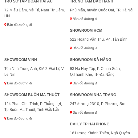
TRỤ SỞ TẬP ĐOÀN HẢI ÂU
TRUNG TÂM BẢO HÀNH
72 Miếu Đầm, Mễ Trì, Nam Từ Liêm,
Phú Mãn, huyện Quốc Oai, TP. Hà Nội
HN
Bản đồ đường đi
Bản đồ đường đi
SHOWROOM HCM
522 Hoàng Văn Thụ, P.4, Tân Bình
Bản đồ đường đi
SHOWROOM VINH
SHOWROOM ĐÀ NẴNG
Tòa Nhà Trung Anh, KM 2, Đại Lộ V.I
93 Hà Huy Tập, P. Chính Gián,
Lê Nin
Q.Thanh Khê, TP Đà Nẵng
Bản đồ đường đi
Bản đồ đường đi
SHOWROOM BUÔN MA THUỘT
SHOWROOM NHA TRANG
124 Phan Chu Trinh, P. Thắng Lợi,
247 đường 23/10, P. Phương Sơn
Tp.Buôn Ma Thuột, Tỉnh Đắk Lắk
Bản đồ đường đi
Bản đồ đường đi
ĐẠI LÝ TP HẢI PHÒNG
16 Lương Khánh Thiện, Ngô Quyền