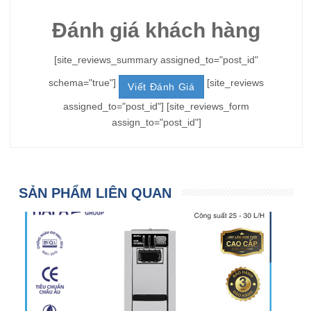
Đánh giá khách hàng
[site_reviews_summary assigned_to="post_id"
schema="true"]
[site_reviews
Viết Đánh Giá
assigned_to="post_id"] [site_reviews_form
assign_to="post_id"]
SẢN PHẨM LIÊN QUAN