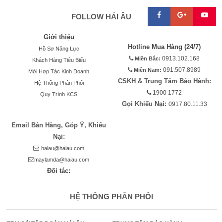



FOLLOW HẢI ÂU
Giới thiệu
Hotline Mua Hàng (24/7)
Hồ Sơ Năng Lực
Miền Bắc:
0913.102.168
Khách Hàng Tiêu Biểu
Miền Nam:
091.507.8989
Mời Hợp Tác Kinh Doanh
CSKH & Trung Tâm Bảo Hành:
Hệ Thống Phân Phối
1900 1772
Quy Trình KCS
Gọi Khiếu Nại:
0917.80.11.33
Email Bán Hàng, Góp Ý, Khiếu
Nại:
haiau@haiau.com
maylamda@haiau.com
Đối tác:
HỆ THỐNG PHÂN PHỐI