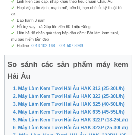
Linh kiện cao cấp, nhập khẩu theo tiêu chuẩn Châu Âu
Hoạt động ổn định, mạnh mẽ, bền bỉ, hạn chế lỗi kỹ thuật tối
đa
Bảo hành 3 năm
Hỗ trợ vay Trả Góp lên đến 60 Triệu Đồng
Liên hệ để nhận quà tặng hấp dẫn gồm: Bột làm kem tươi,
mũ bảo hiểm bền đẹp
Hotline:
0913.102.168
–
091.507.8989
So sánh các sản phẩm máy kem
Hải Âu
1. Máy Làm Kem Tươi Hải Âu HAK 313 (25-30L/h)
2. Máy Làm Kem Tươi Hải Âu HAK 323 (25-30L/h)
3. Máy Làm Kem Tươi Hải Âu HAK 525 (40-50L/h)
4. Máy Làm Kem Tươi Hải Âu HAK 635 (45-55L/h)
5. Máy Làm Kem Tươi Hải Âu HAK 322P (18-25L/h)
6. Máy Làm Kem Tươi Hải Âu HAK 323P (25-30L/h)