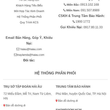
Miền Bắc:
0913.102.168
Khách Hàng Tiêu Biểu
Miền Nam:
091.507.8989
Mời Hợp Tác Kinh Doanh
CSKH & Trung Tâm Bảo Hành:
Hệ Thống Phân Phối
1900 1772
Quy Trình KCS
Gọi Khiếu Nại:
0917.80.11.33
Email Bán Hàng, Góp Ý, Khiếu
Nại:
haiau@haiau.com
maylamda@haiau.com
Đối tác:
HỆ THỐNG PHÂN PHỐI
TRỤ SỞ TẬP ĐOÀN HẢI ÂU
TRUNG TÂM BẢO HÀNH
72 Miếu Đầm, Mễ Trì, Nam Từ Liêm,
Phú Mãn, huyện Quốc Oai, TP. Hà Nội
HN
Bản đồ đường đi
Bản đồ đường đi
SHOWROOM HCM