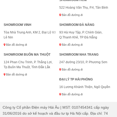
522 Hoàng Văn Thụ, P.4, Tân Bình
Bản đồ đường đi
SHOWROOM VINH
SHOWROOM ĐÀ NẴNG
Tòa Nhà Trung Anh, KM 2, Đại Lộ V.I
93 Hà Huy Tập, P. Chính Gián,
Lê Nin
Q.Thanh Khê, TP Đà Nẵng
Bản đồ đường đi
Bản đồ đường đi
SHOWROOM BUÔN MA THUỘT
SHOWROOM NHA TRANG
124 Phan Chu Trinh, P. Thắng Lợi,
247 đường 23/10, P. Phương Sơn
Tp.Buôn Ma Thuột, Tỉnh Đắk Lắk
Bản đồ đường đi
Bản đồ đường đi
ĐẠI LÝ TP HẢI PHÒNG
16 Lương Khánh Thiện, Ngô Quyền
Bản đồ đường đi
Công ty Cổ phần Điện máy Hải Âu | MST: 0107454341 cấp ngày
31/06/2016 do sở kế hoạch và đầu tư tp Hà Nội cấp. Địa chỉ: 74